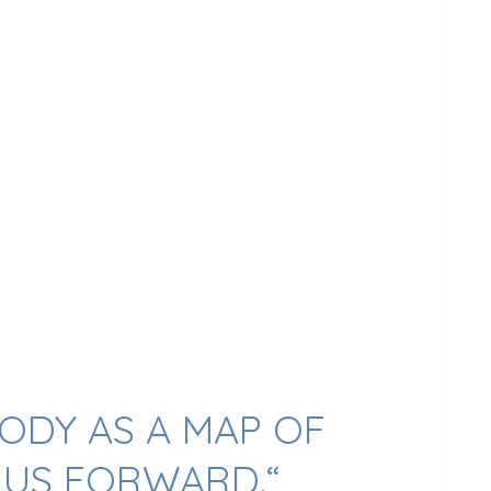
ODY AS A MAP OF
US FORWARD.“​